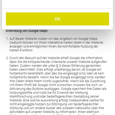
zu welchen Zwecken – dass Betreiber entsprechender Bibliotheken
Daten erheben.
Die Datenschutzrichtlinie des Bibliothekbetreibers Google finden Sie
OK
hier:
https://www.google.com/policies/privacy/
Einbindung von Google Maps
Auf dieser Website nutzen wir das Angebot von Google Maps.
Dadurch können wir Ihnen interaktive Karten direkt in der Website
anzeigen und ermöglichen Ihnen die komfortable Nutzung der
Karten-Funktion.
Durch den Besuch auf der Website erhält Google die Information,
dass Sie die entsprechende Unterseite unserer Website aufgerufen
haben. Zudem werden die unter § 3 dieser Erklärung genannten
Daten übermittelt. Dies erfolgt unabhängig davon, ob Google ein
Nutzerkonto bereitstellt, über das Sie eingeloggt sind, oder ob kein
Nutzerkonto besteht. Wenn Sie bei Google eingeloggt sind, werden
Ihre Daten direkt Ihrem Konto zugeordnet. Wenn Sie die Zuordnung
mit Ihrem Profil bei Google nicht wünschen, müssen Sie sich vor
Aktivierung des Buttons ausloggen. Google speichert Ihre Daten als
Nutzungsprofile und nutzt sie für Zwecke der Werbung,
Marktforschung und/oder bedarfsgerechten Gestaltung seiner
Website. Eine solche Auswertung erfolgt insbesondere (selbst für
nicht eingeloggte Nutzer) zur Erbringung von bedarfsgerechter
Werbung und um andere Nutzer des sozialen Netzwerks über Ihre
Aktivitäten auf unserer Website zu informieren. Ihnen steht ein