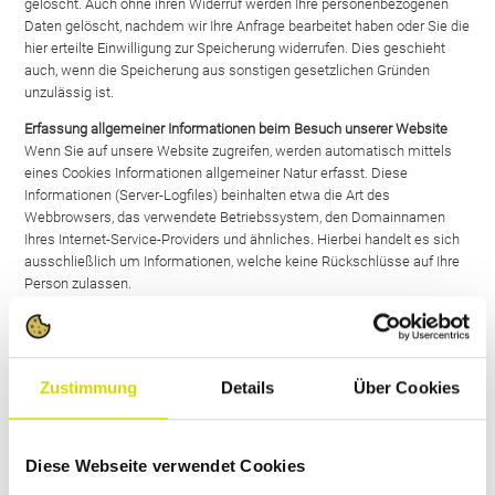
gelöscht. Auch ohne ihren Widerruf werden Ihre personenbezogenen
Daten gelöscht, nachdem wir Ihre Anfrage bearbeitet haben oder Sie die
hier erteilte Einwilligung zur Speicherung widerrufen. Dies geschieht
auch, wenn die Speicherung aus sonstigen gesetzlichen Gründen
unzulässig ist.
Erfassung allgemeiner Informationen beim Besuch unserer Website
Wenn Sie auf unsere Website zugreifen, werden automatisch mittels
eines Cookies Informationen allgemeiner Natur erfasst. Diese
Informationen (Server-Logfiles) beinhalten etwa die Art des
Webbrowsers, das verwendete Betriebssystem, den Domainnamen
Ihres Internet-Service-Providers und ähnliches. Hierbei handelt es sich
ausschließlich um Informationen, welche keine Rückschlüsse auf Ihre
Person zulassen.
Diese Informationen sind technisch notwendig, um von Ihnen
angeforderte Inhalte von Webseiten korrekt auszuliefern und fallen bei
Nutzung des Internets zwingend an. Sie werden insbesondere zu
folgenden Zwecken verarbeitet:
Zustimmung
Details
Über Cookies
Sicherstellung eines problemlosen Verbindungsaufbaus der
Website,
Sicherstellung einer reibungslosen Nutzung unserer Website,
Diese Webseite verwendet Cookies
Auswertung der Systemsicherheit und -stabilität sowie
zu weiteren administrativen Zwecken.